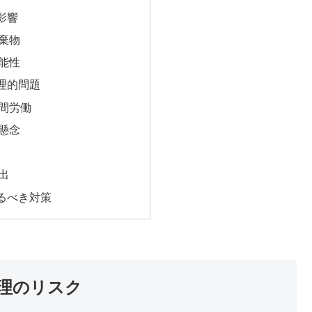
の影響
棄物
能性
倫理的問題
間労働
懸念
出
取るべき対策
管理のリスク